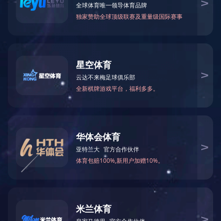
产品中心
医用包装