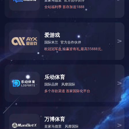
开云网页版
康迈德医用消毒自封袋
康迈德硬盒封盖材料
康迈德不干胶透析纸
详细介绍
康迈德纸塑立体袋
康迈德中缝透气灭菌袋
康迈德纸纸包装袋
康迈德纸塑包装袋
康迈德顶头透气袋
康迈德口罩包装袋
联系：齐琳