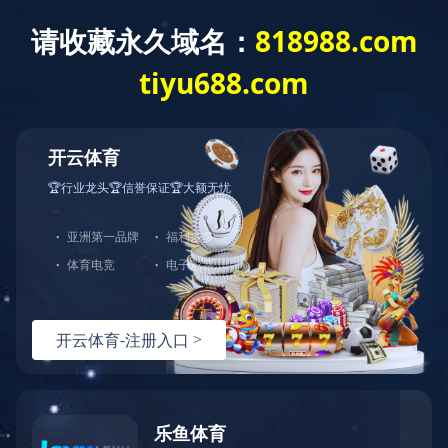
开云网页版为您免费提供医用包装袋,灭菌包装袋,一次性医用包装袋厂家等相关信息
网站首页
关于我们
开云（中国）官方