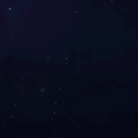
：康迈德纸塑立体袋,纸塑立体袋,
ucts_article?goods_id=21
2020-09-21
新闻
RELATED NEWS
产品
RELATED PRODUCT
纸塑立体袋