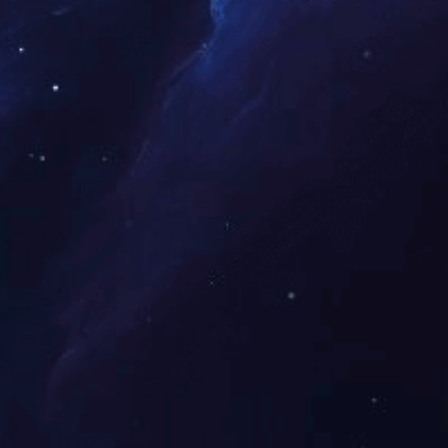
塑袋的制作过程是这样的首先将纸塑材料的纸张在压痕设备上进行裁切压
线依次翻折使袋体纸片成为立体袋，最后将立体袋的袋底和袋边烫接，从人
产效率很低，生产成本较高。
在于纸塑袋立体成型机包括工作台、成型模腔和成型模芯，成型模腔设
内外上下活动设置，在成型模芯的底部下方设有用于铺放纸塑袋袋体纸片
边大推板，在成型模腔的左侧前方设有左折底装置，在成型模腔的右侧前
边大推板和烫边模头左右活动设置，在成型模腔的正前方设有烫底模头，
装置，在成型模腔的正前上方设有上折底推板，在成型模腔的右侧上方设
：
透析纸
：
口罩包装袋