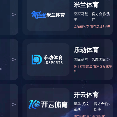
主页>产品展示>康迈德纸塑立体袋>纸塑立体袋>