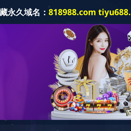
家等相关信息发布和资讯展示，敬请关注！
产品展示
新闻动态