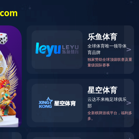
全国服务热线：
022-59069023
人才招聘