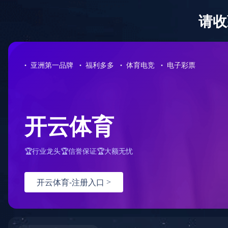
开云网页版为您免费提供医用包装袋,灭菌包装袋,一次性医用包装袋厂
网站首页
关于我们
开云（中国）官方