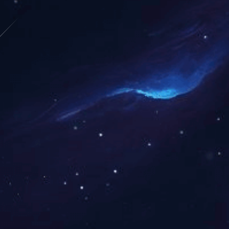
电话：022-59069023
手机：13802002402
13302001869
邮箱：
244252957@qq.com
网址：
www.latiendadelplacer.com
立体纸
地址：天津市西青区四新高科技产业
按折痕
园15号
个，生
其特征
型模腔
设有折
头，折
下折底
置。
上一条
下一条